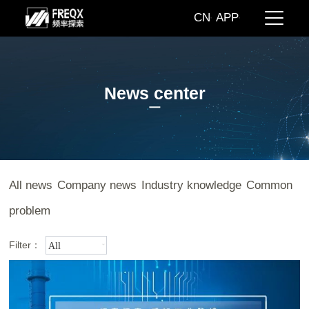
CN
APP
News center
All news
Company news
Industry knowledge
Common
problem
Filter：
All