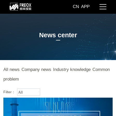
CN
APP
News center
All news
Company news
Industry knowledge
Common
problem
Filter：
All