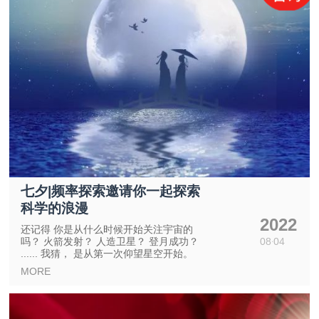
七夕|频率探索邀请你一起探索
科学的浪漫
2022
还记得 你是从什么时候开始关注宇宙的
吗？ 火箭发射？ 人造卫星？ 登月成功？
08
04
...... 我猜， 是从第一次仰望星空开始。
MORE